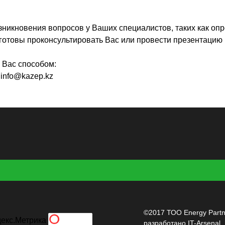
.
зникновения вопросов у Ваших специалистов, таких как оп
 готовы
проконсультировать
Вас или провести презентацию 
 Вас способом:
:
info@kazep.kz
©2017 ТОО Energy Partn
разработано
IT-Arsenal